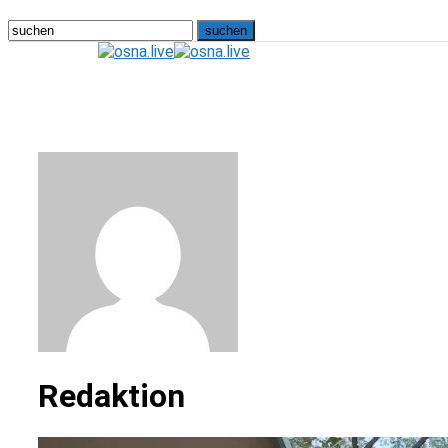
osna.live
Redaktion