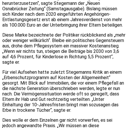
herunterzusetzen“, sagte Stegemann der „Neuen
Osnabrücker Zeitung“ (Samstagausgabe). Bislang müssen
sich Kinder nach dem 2020 eingeführten Angehörigen-
Entlastungsgesetz erst ab einem Jahresverdienst von mehr
als 100.000 Euro an der Unterbringung ihrer Eltern beteiligen.
Diese Marke bezeichnete der Politiker rückblickend als „mehr
oder weniger willkürlich“. Bleibe ein politisches Gegensteuern
aus, drohe dem Pflegesystem ein massiver Kostenanstieg.
„Wenn wir nichts tun, steigen die Beiträge bis 2030 von 3,6
auf 4,6 Prozent, für Kinderlose in Richtung 5,5 Prozent“,
sagte er.
Für viel Aufsehen hatte zuletzt Stegemanns Kritik an einem
„Erbenschutzprogramm auf Kosten der Allgemeinheit“
gesorgt. Mit Blick auf Immobilien, die vor einem Pflegefall an
die nächste Generation überschrieben werden, legte er nun
nach. Die Vermögenssituation werde oft so geregelt, dass
Eltern ihr Hab und Gut rechtzeitig verteilten. „Unter
Einhaltung der 10-Jahresfristen bringt man sozusagen das
Erbe in trockene Tücher“, sagte er.
Dies wolle er dem Einzelnen gar nicht vorwerfen, es sei
jedoch angewandte Praxis. „Wir müssen an diese