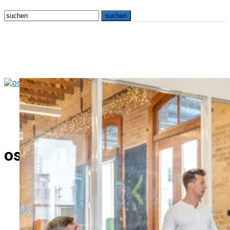
osna.live