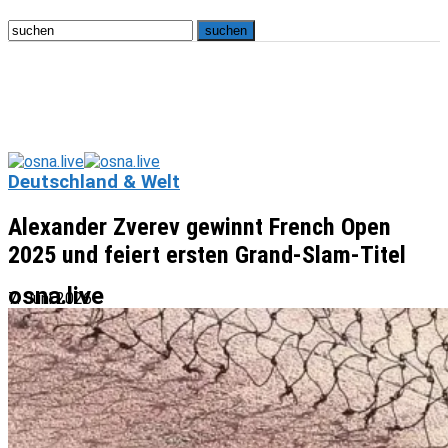
Deutschland & Welt
Alexander Zverev gewinnt French Open
2025 und feiert ersten Grand-Slam-Titel
osna.live
7. Juni 2026