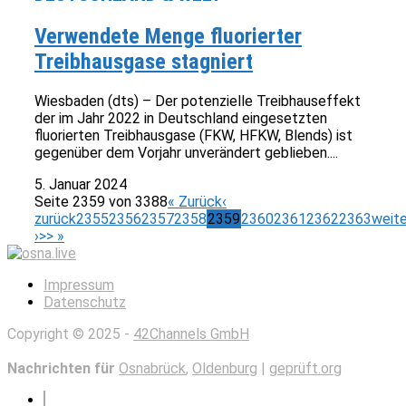
Verwendete Menge fluorierter
Treibhausgase stagniert
Wiesbaden (dts) – Der potenzielle Treibhauseffekt
der im Jahr 2022 in Deutschland eingesetzten
fluorierten Treibhausgase (FKW, HFKW, Blends) ist
gegenüber dem Vorjahr unverändert geblieben....
5. Januar 2024
Seite 2359 von 3388
« Zurück
‹
zurück
2355
2356
2357
2358
2359
2360
2361
2362
2363
weite
›
>> »
Impressum
Datenschutz
Copyright © 2025 -
42Channels GmbH
Nachrichten für
Osnabrück
,
Oldenburg
|
geprüft.org