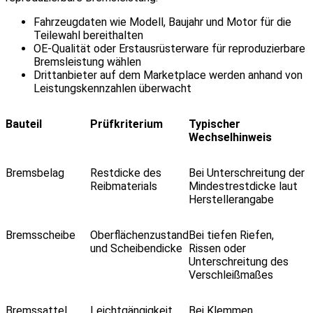
Fahrzeugdaten wie Modell, Baujahr und Motor für die
Teilewahl bereithalten
OE-Qualität oder Erstausrüsterware für reproduzierbare
Bremsleistung wählen
Drittanbieter auf dem Marketplace werden anhand von
Leistungskennzahlen überwacht
Bauteil
Prüfkriterium
Typischer
Wechselhinweis
Bremsbelag
Restdicke des
Bei Unterschreitung der
Reibmaterials
Mindestrestdicke laut
Herstellerangabe
Bremsscheibe
Oberflächenzustand
Bei tiefen Riefen,
und Scheibendicke
Rissen oder
Unterschreitung des
Verschleißmaßes
Bremssattel
Leichtgängigkeit
Bei Klemmen,