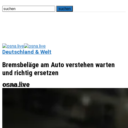
Deutschland & Welt
Bremsbeläge am Auto verstehen warten
und richtig ersetzen
osna.live
11. Juni 2026