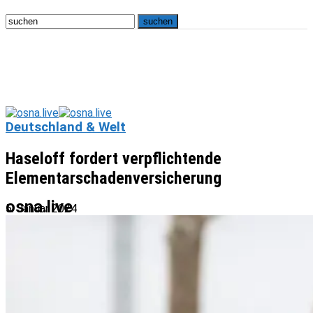
Deutschland & Welt
Haseloff fordert verpflichtende
Elementarschadenversicherung
osna.live
5. Januar 2024