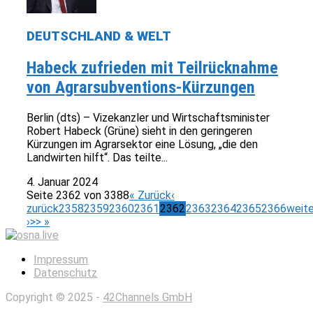
DEUTSCHLAND & WELT
Habeck zufrieden mit Teilrücknahme
von Agrarsubventions-Kürzungen
Berlin (dts) – Vizekanzler und Wirtschaftsminister
Robert Habeck (Grüne) sieht in den geringeren
Kürzungen im Agrarsektor eine Lösung, „die den
Landwirten hilft“. Das teilte...
4. Januar 2024
Seite 2362 von 3388
« Zurück
‹
zurück
2358
2359
2360
2361
2362
2363
2364
2365
2366
weite
›
>> »
Impressum
Datenschutz
Copyright © 2025 -
42Channels GmbH