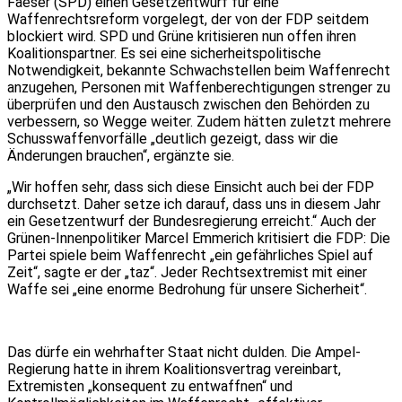
Faeser (SPD) einen Gesetzentwurf für eine
Waffenrechtsreform vorgelegt, der von der FDP seitdem
blockiert wird. SPD und Grüne kritisieren nun offen ihren
Koalitionspartner. Es sei eine sicherheitspolitische
Notwendigkeit, bekannte Schwachstellen beim Waffenrecht
anzugehen, Personen mit Waffenberechtigungen strenger zu
überprüfen und den Austausch zwischen den Behörden zu
verbessern, so Wegge weiter. Zudem hätten zuletzt mehrere
Schusswaffenvorfälle „deutlich gezeigt, dass wir die
Änderungen brauchen“, ergänzte sie.
„Wir hoffen sehr, dass sich diese Einsicht auch bei der FDP
durchsetzt. Daher setze ich darauf, dass uns in diesem Jahr
ein Gesetzentwurf der Bundesregierung erreicht.“ Auch der
Grünen-Innenpolitiker Marcel Emmerich kritisiert die FDP: Die
Partei spiele beim Waffenrecht „ein gefährliches Spiel auf
Zeit“, sagte er der „taz“. Jeder Rechtsextremist mit einer
Waffe sei „eine enorme Bedrohung für unsere Sicherheit“.
Das dürfe ein wehrhafter Staat nicht dulden. Die Ampel-
Regierung hatte in ihrem Koalitionsvertrag vereinbart,
Extremisten „konsequent zu entwaffnen“ und