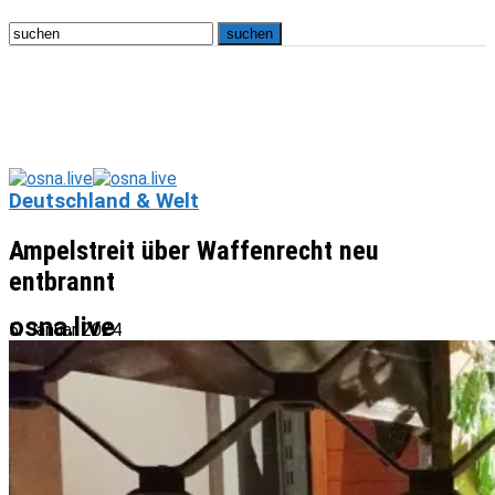
Deutschland & Welt
Ampelstreit über Waffenrecht neu
entbrannt
osna.live
5. Januar 2024