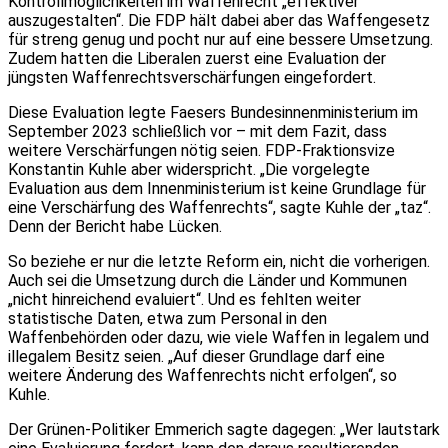
Kontrollmöglichkeiten im Waffenrecht „effektiver
auszugestalten“. Die FDP hält dabei aber das Waffengesetz
für streng genug und pocht nur auf eine bessere Umsetzung.
Zudem hatten die Liberalen zuerst eine Evaluation der
jüngsten Waffenrechtsverschärfungen eingefordert.
Diese Evaluation legte Faesers Bundesinnenministerium im
September 2023 schließlich vor – mit dem Fazit, dass
weitere Verschärfungen nötig seien. FDP-Fraktionsvize
Konstantin Kuhle aber widerspricht. „Die vorgelegte
Evaluation aus dem Innenministerium ist keine Grundlage für
eine Verschärfung des Waffenrechts“, sagte Kuhle der „taz“.
Denn der Bericht habe Lücken.
So beziehe er nur die letzte Reform ein, nicht die vorherigen.
Auch sei die Umsetzung durch die Länder und Kommunen
„nicht hinreichend evaluiert“. Und es fehlten weiter
statistische Daten, etwa zum Personal in den
Waffenbehörden oder dazu, wie viele Waffen in legalem und
illegalem Besitz seien. „Auf dieser Grundlage darf eine
weitere Änderung des Waffenrechts nicht erfolgen“, so
Kuhle.
Der Grünen-Politiker Emmerich sagte dagegen: „Wer lautstark