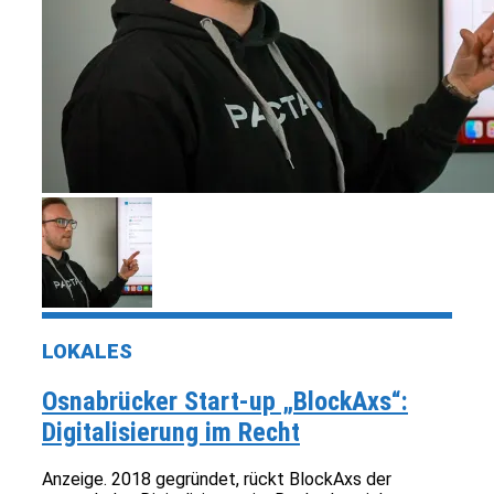
LOKALES
Osnabrücker Start-up „BlockAxs“:
Digitalisierung im Recht
Anzeige. 2018 gegründet, rückt BlockAxs der