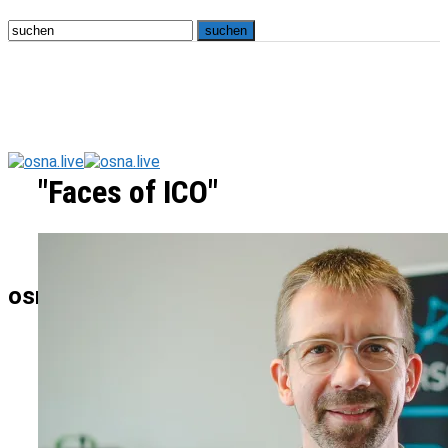
"Faces of ICO"
osna.live