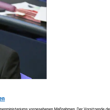
en
s Innenministeriums vorgesehenen Maßnahmen. Der Vorsitzende der