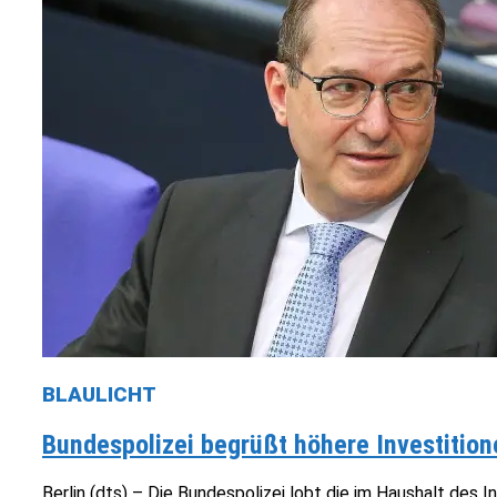
BLAULICHT
Bundespolizei begrüßt höhere Investition
Berlin (dts) – Die Bundespolizei lobt die im Haushalt de