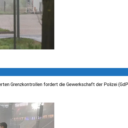
en bremsen Europa aus – Dobrindt unter Druc
terten Grenzkontrollen fordert die Gewerkschaft der Polizei (Gd