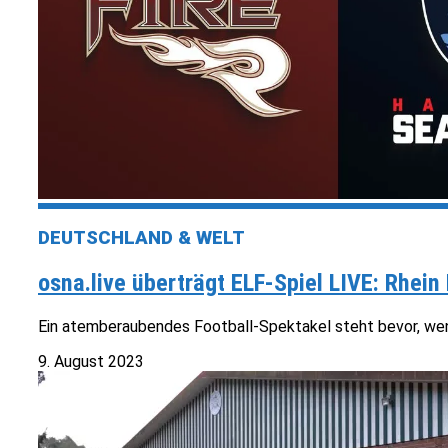
DEUTSCHLAND & WELT
osna.live überträgt ELF-Spiel LIVE: Rhei
Ein atemberaubendes Football-Spektakel steht bevor, wenn 
9. August 2023