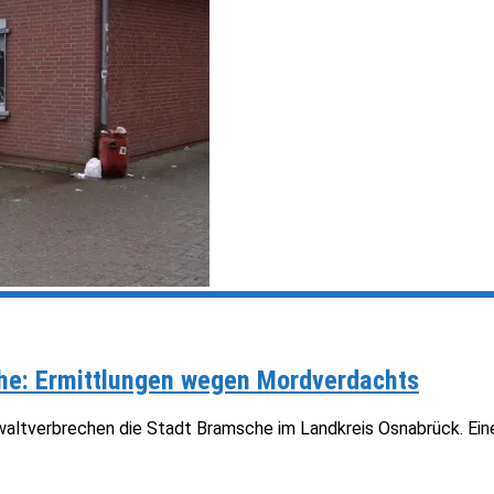
che: Ermittlungen wegen Mordverdachts
tverbrechen die Stadt Bramsche im Landkreis Osnabrück. Eine 