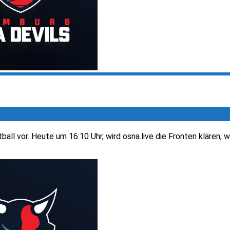
rg Sea Devils auf osna.live
ll vor. Heute um 16:10 Uhr, wird osna.live die Fronten klären, we