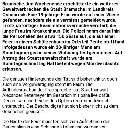
Bramsche. Am Wochenende erschütterte ein weiteres
Gewaltverbrechen die Stadt Bramsche im Landkreis
Osnabrück. Eine 19-jährige Frau wurde auf einer Wiese
gefunden, nachdem sie als vermisst gemeldet wurde.
Trotz sofortiger Reanimationsversuche verstarb die
junge Frau im Krankenhaus. Die Polizei nahm daraufhin
die Personalien der etwa 150 Gäste auf, die auf einer
Feier in einem Schützenhaus im Ortsteil Pente stattfand.
Infolgedessen wurde ein 20-jähriger Mann am
Sonntagmorgen in seiner Wohnung festgenommen. Auf
Antrag der Staatsanwaltschaft wurde am
Sonntagnachmittag Haftbefehl wegen Mordverdachts
erlassen.
Die genauen Hintergründe der Tat sind bisher unklar, doch
auch eine Vergewaltigung steht im Raum. Die
Auffindesituation der Frau spreche laut Staatsanwalt
Alexander Retemeyer im Gespräch mit osna.live dafür.
Derzeit wird die Leiche des Opfers rechtsmedizinisch
untersucht. Der Beschuldigte hat sich bisher nicht zu dem
Geschehen geäußert.
Die Gäste der Feier mussten sich zum Aufnehmen der
Personalien in eine Schlange stellen und wurden von