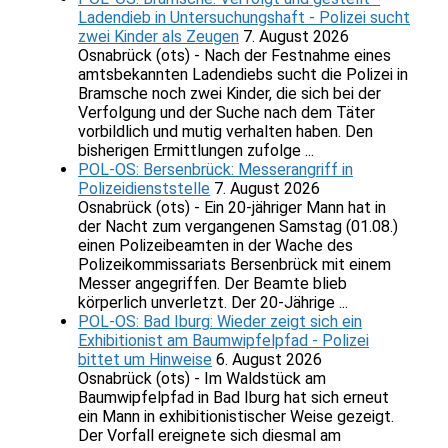
Ladendieb in Untersuchungshaft - Polizei sucht
zwei Kinder als Zeugen
7. August 2026
Osnabrück (ots) - Nach der Festnahme eines
amtsbekannten Ladendiebs sucht die Polizei in
Bramsche noch zwei Kinder, die sich bei der
Verfolgung und der Suche nach dem Täter
vorbildlich und mutig verhalten haben. Den
bisherigen Ermittlungen zufolge ...
POL-OS: Bersenbrück: Messerangriff in
Polizeidienststelle
7. August 2026
Osnabrück (ots) - Ein 20-jähriger Mann hat in
der Nacht zum vergangenen Samstag (01.08.)
einen Polizeibeamten in der Wache des
Polizeikommissariats Bersenbrück mit einem
Messer angegriffen. Der Beamte blieb
körperlich unverletzt. Der 20-Jährige ...
POL-OS: Bad Iburg: Wieder zeigt sich ein
Exhibitionist am Baumwipfelpfad - Polizei
bittet um Hinweise
6. August 2026
Osnabrück (ots) - Im Waldstück am
Baumwipfelpfad in Bad Iburg hat sich erneut
ein Mann in exhibitionistischer Weise gezeigt.
Der Vorfall ereignete sich diesmal am