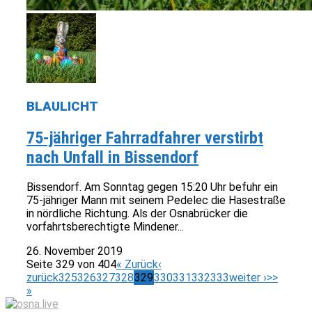
BLAULICHT
75-jähriger Fahrradfahrer verstirbt
nach Unfall in Bissendorf
Bissendorf. Am Sonntag gegen 15:20 Uhr befuhr ein
75-jähriger Mann mit seinem Pedelec die Hasestraße
in nördliche Richtung. Als der Osnabrücker die
vorfahrtsberechtigte Mindener...
26. November 2019
Seite 329 von 404
« Zurück
‹
zurück
325
326
327
328
329
330
331
332
333
weiter ›
>>
»