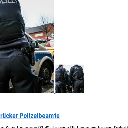
brücker Polizeibeamte
t zu Samstag gegen 01.40 Uhr einen Platzverweis für eine Diskot