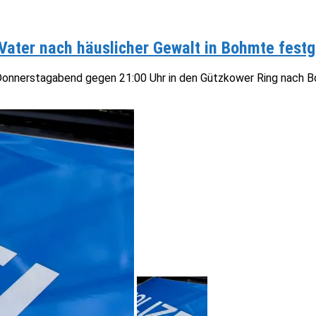
r Vater nach häuslicher Gewalt in Bohmte fe
Donnerstagabend gegen 21:00 Uhr in den Gützkower Ring nach Bo