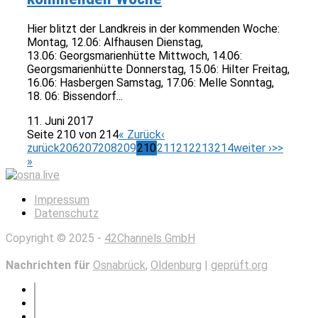
Hier blitzt der Landkreis in der kommenden Woche:
Montag, 12.06: Alfhausen Dienstag,
13.06: Georgsmarienhütte Mittwoch, 14.06:
Georgsmarienhütte Donnerstag, 15.06: Hilter Freitag,
16.06: Hasbergen Samstag, 17.06: Melle Sonntag,
18. 06: Bissendorf...
11. Juni 2017
Seite 210 von 214
« Zurück
‹
zurück
206
207
208
209
210
211
212
213
214
weiter ›
>>
»
Impressum
Datenschutz
Copyright © 2025 -
42Channels GmbH
Nachrichten für
Osnabrück
,
Oldenburg
|
geprüft.org