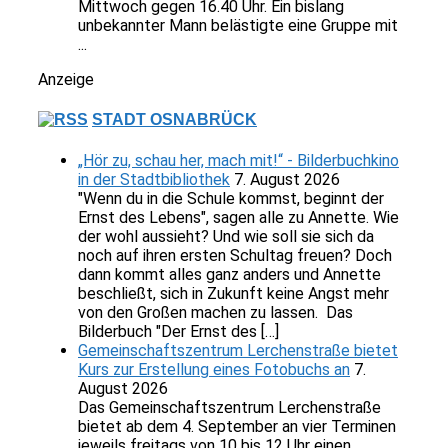
Mittwoch gegen 16.40 Uhr. Ein bislang
unbekannter Mann belästigte eine Gruppe mit
...
Anzeige
STADT OSNABRÜCK
„Hör zu, schau her, mach mit!“ - Bilderbuchkino
in der Stadtbibliothek
7. August 2026
"Wenn du in die Schule kommst, beginnt der
Ernst des Lebens", sagen alle zu Annette. Wie
der wohl aussieht? Und wie soll sie sich da
noch auf ihren ersten Schultag freuen? Doch
dann kommt alles ganz anders und Annette
beschließt, sich in Zukunft keine Angst mehr
von den Großen machen zu lassen. Das
Bilderbuch "Der Ernst des […]
Gemeinschaftszentrum Lerchenstraße bietet
Kurs zur Erstellung eines Fotobuchs an
7.
August 2026
Das Gemeinschaftszentrum Lerchenstraße
bietet ab dem 4. September an vier Terminen
jeweils freitags von 10 bis 12 Uhr einen