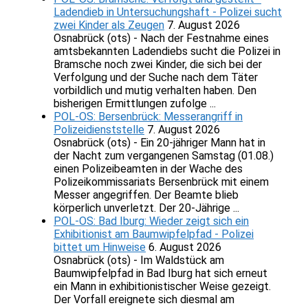
Ladendieb in Untersuchungshaft - Polizei sucht
zwei Kinder als Zeugen
7. August 2026
Osnabrück (ots) - Nach der Festnahme eines
amtsbekannten Ladendiebs sucht die Polizei in
Bramsche noch zwei Kinder, die sich bei der
Verfolgung und der Suche nach dem Täter
vorbildlich und mutig verhalten haben. Den
bisherigen Ermittlungen zufolge ...
POL-OS: Bersenbrück: Messerangriff in
Polizeidienststelle
7. August 2026
Osnabrück (ots) - Ein 20-jähriger Mann hat in
der Nacht zum vergangenen Samstag (01.08.)
einen Polizeibeamten in der Wache des
Polizeikommissariats Bersenbrück mit einem
Messer angegriffen. Der Beamte blieb
körperlich unverletzt. Der 20-Jährige ...
POL-OS: Bad Iburg: Wieder zeigt sich ein
Exhibitionist am Baumwipfelpfad - Polizei
bittet um Hinweise
6. August 2026
Osnabrück (ots) - Im Waldstück am
Baumwipfelpfad in Bad Iburg hat sich erneut
ein Mann in exhibitionistischer Weise gezeigt.
Der Vorfall ereignete sich diesmal am