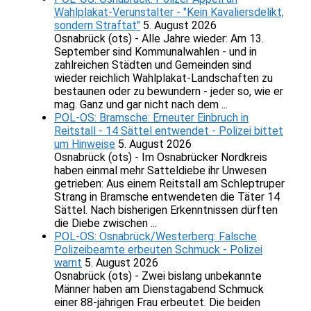
Wahlplakat-Verunstalter - "Kein Kavaliersdelikt,
sondern Straftat"
5. August 2026
Osnabrück (ots) - Alle Jahre wieder: Am 13.
September sind Kommunalwahlen - und in
zahlreichen Städten und Gemeinden sind
wieder reichlich Wahlplakat-Landschaften zu
bestaunen oder zu bewundern - jeder so, wie er
mag. Ganz und gar nicht nach dem ...
POL-OS: Bramsche: Erneuter Einbruch in
Reitstall - 14 Sättel entwendet - Polizei bittet
um Hinweise
5. August 2026
Osnabrück (ots) - Im Osnabrücker Nordkreis
haben einmal mehr Satteldiebe ihr Unwesen
getrieben: Aus einem Reitstall am Schleptruper
Strang in Bramsche entwendeten die Täter 14
Sättel. Nach bisherigen Erkenntnissen dürften
die Diebe zwischen ...
POL-OS: Osnabrück/Westerberg: Falsche
Polizeibeamte erbeuten Schmuck - Polizei
warnt
5. August 2026
Osnabrück (ots) - Zwei bislang unbekannte
Männer haben am Dienstagabend Schmuck
einer 88-jährigen Frau erbeutet. Die beiden