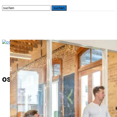
osna.live