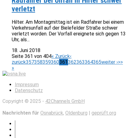
Radfahrer bei Unfall in Hilter schwer
verletzt
Hilter. Am Montagmittag ist ein Radfahrer bei einem
Verkehrsunfall auf der Bielefelder Straße schwer
verletzt worden. Der Vorfall ereignete sich gegen 13
Uhr, als...
18. Juni 2018
Seite 361 von 404
« Zurück
‹
zurück
357
358
359
360
361
362
363
364
365
weiter ›
>>
»
Impressum
Datenschutz
Copyright © 2025 -
42Channels GmbH
Nachrichten für
Osnabrück
,
Oldenburg
|
geprüft.org