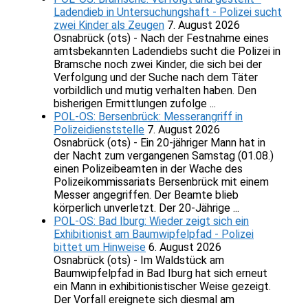
Ladendieb in Untersuchungshaft - Polizei sucht
zwei Kinder als Zeugen
7. August 2026
Osnabrück (ots) - Nach der Festnahme eines
amtsbekannten Ladendiebs sucht die Polizei in
Bramsche noch zwei Kinder, die sich bei der
Verfolgung und der Suche nach dem Täter
vorbildlich und mutig verhalten haben. Den
bisherigen Ermittlungen zufolge ...
POL-OS: Bersenbrück: Messerangriff in
Polizeidienststelle
7. August 2026
Osnabrück (ots) - Ein 20-jähriger Mann hat in
der Nacht zum vergangenen Samstag (01.08.)
einen Polizeibeamten in der Wache des
Polizeikommissariats Bersenbrück mit einem
Messer angegriffen. Der Beamte blieb
körperlich unverletzt. Der 20-Jährige ...
POL-OS: Bad Iburg: Wieder zeigt sich ein
Exhibitionist am Baumwipfelpfad - Polizei
bittet um Hinweise
6. August 2026
Osnabrück (ots) - Im Waldstück am
Baumwipfelpfad in Bad Iburg hat sich erneut
ein Mann in exhibitionistischer Weise gezeigt.
Der Vorfall ereignete sich diesmal am