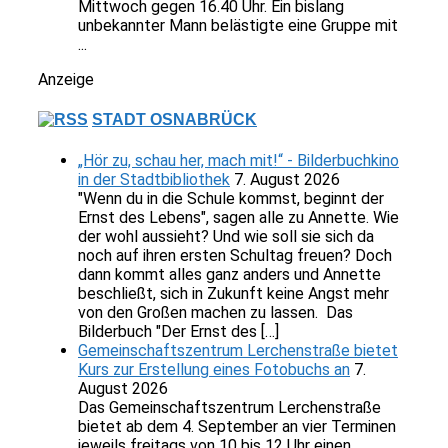
Mittwoch gegen 16.40 Uhr. Ein bislang
unbekannter Mann belästigte eine Gruppe mit
...
Anzeige
STADT OSNABRÜCK
„Hör zu, schau her, mach mit!“ - Bilderbuchkino
in der Stadtbibliothek
7. August 2026
"Wenn du in die Schule kommst, beginnt der
Ernst des Lebens", sagen alle zu Annette. Wie
der wohl aussieht? Und wie soll sie sich da
noch auf ihren ersten Schultag freuen? Doch
dann kommt alles ganz anders und Annette
beschließt, sich in Zukunft keine Angst mehr
von den Großen machen zu lassen. Das
Bilderbuch "Der Ernst des […]
Gemeinschaftszentrum Lerchenstraße bietet
Kurs zur Erstellung eines Fotobuchs an
7.
August 2026
Das Gemeinschaftszentrum Lerchenstraße
bietet ab dem 4. September an vier Terminen
jeweils freitags von 10 bis 12 Uhr einen