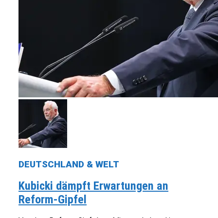
DEUTSCHLAND & WELT
Kubicki dämpft Erwartungen an
Reform-Gipfel