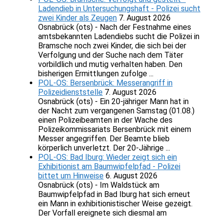
Ladendieb in Untersuchungshaft - Polizei sucht
zwei Kinder als Zeugen
7. August 2026
Osnabrück (ots) - Nach der Festnahme eines
amtsbekannten Ladendiebs sucht die Polizei in
Bramsche noch zwei Kinder, die sich bei der
Verfolgung und der Suche nach dem Täter
vorbildlich und mutig verhalten haben. Den
bisherigen Ermittlungen zufolge ...
POL-OS: Bersenbrück: Messerangriff in
Polizeidienststelle
7. August 2026
Osnabrück (ots) - Ein 20-jähriger Mann hat in
der Nacht zum vergangenen Samstag (01.08.)
einen Polizeibeamten in der Wache des
Polizeikommissariats Bersenbrück mit einem
Messer angegriffen. Der Beamte blieb
körperlich unverletzt. Der 20-Jährige ...
POL-OS: Bad Iburg: Wieder zeigt sich ein
Exhibitionist am Baumwipfelpfad - Polizei
bittet um Hinweise
6. August 2026
Osnabrück (ots) - Im Waldstück am
Baumwipfelpfad in Bad Iburg hat sich erneut
ein Mann in exhibitionistischer Weise gezeigt.
Der Vorfall ereignete sich diesmal am