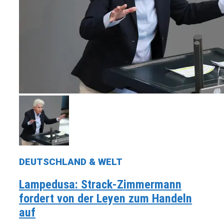
DEUTSCHLAND & WELT
Lampedusa: Strack-Zimmermann
fordert von der Leyen zum Handeln
auf