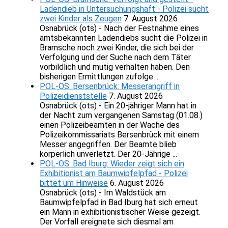
Ladendieb in Untersuchungshaft - Polizei sucht
zwei Kinder als Zeugen
7. August 2026
Osnabrück (ots) - Nach der Festnahme eines
amtsbekannten Ladendiebs sucht die Polizei in
Bramsche noch zwei Kinder, die sich bei der
Verfolgung und der Suche nach dem Täter
vorbildlich und mutig verhalten haben. Den
bisherigen Ermittlungen zufolge ...
POL-OS: Bersenbrück: Messerangriff in
Polizeidienststelle
7. August 2026
Osnabrück (ots) - Ein 20-jähriger Mann hat in
der Nacht zum vergangenen Samstag (01.08.)
einen Polizeibeamten in der Wache des
Polizeikommissariats Bersenbrück mit einem
Messer angegriffen. Der Beamte blieb
körperlich unverletzt. Der 20-Jährige ...
POL-OS: Bad Iburg: Wieder zeigt sich ein
Exhibitionist am Baumwipfelpfad - Polizei
bittet um Hinweise
6. August 2026
Osnabrück (ots) - Im Waldstück am
Baumwipfelpfad in Bad Iburg hat sich erneut
ein Mann in exhibitionistischer Weise gezeigt.
Der Vorfall ereignete sich diesmal am