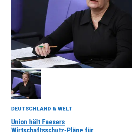
DEUTSCHLAND & WELT
Union hält Faesers
Wirtschaftsschutz-Pläne für