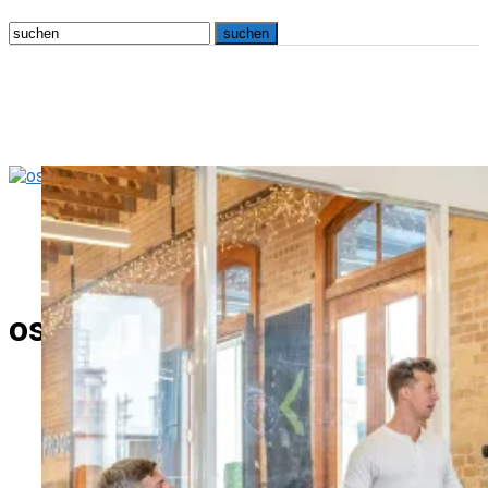
osna.live