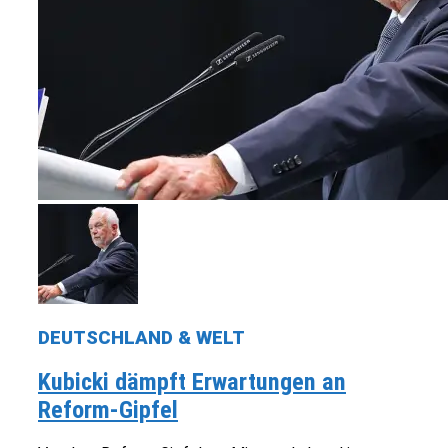
DEUTSCHLAND & WELT
Kubicki dämpft Erwartungen an
Reform-Gipfel