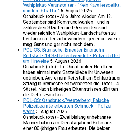
Wahlplakat-Verunstalter - "Kein Kavaliersdelikt,
sondern Straftat"
5. August 2026
Osnabrück (ots) - Alle Jahre wieder: Am 13.
September sind Kommunalwahlen - und in
zahlreichen Städten und Gemeinden sind
wieder reichlich Wahlplakat-Landschaften zu
bestaunen oder zu bewundern - jeder so, wie er
mag. Ganz und gar nicht nach dem ...
POL-OS: Bramsche: Erneuter Einbruch in
Reitstall - 14 Sättel entwendet - Polizei bittet
um Hinweise
5. August 2026
Osnabrück (ots) - Im Osnabrücker Nordkreis
haben einmal mehr Satteldiebe ihr Unwesen
getrieben: Aus einem Reitstall am Schleptruper
Strang in Bramsche entwendeten die Täter 14
Sättel. Nach bisherigen Erkenntnissen dürften
die Diebe zwischen ...
POL-OS: Osnabrück/Westerberg: Falsche
Polizeibeamte erbeuten Schmuck - Polizei
warnt
5. August 2026
Osnabrück (ots) - Zwei bislang unbekannte
Männer haben am Dienstagabend Schmuck
einer 88-jährigen Frau erbeutet. Die beiden