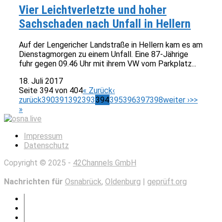
Vier Leichtverletzte und hoher
Sachschaden nach Unfall in Hellern
Auf der Lengericher Landstraße in Hellern kam es am
Dienstagmorgen zu einem Unfall. Eine 87-Jährige
fuhr gegen 09.46 Uhr mit ihrem VW vom Parkplatz...
18. Juli 2017
Seite 394 von 404
« Zurück
‹
zurück
390
391
392
393
394
395
396
397
398
weiter ›
>>
»
Impressum
Datenschutz
Copyright © 2025 -
42Channels GmbH
Nachrichten für
Osnabrück
,
Oldenburg
|
geprüft.org