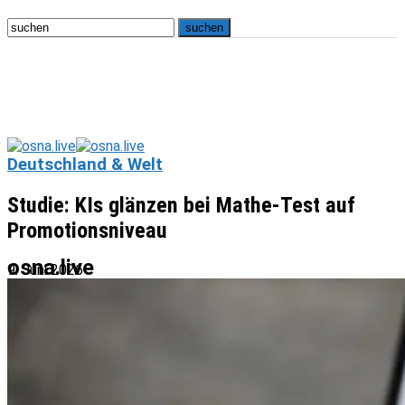
Deutschland & Welt
Studie: KIs glänzen bei Mathe-Test auf
Promotionsniveau
osna.live
9. Juni 2026