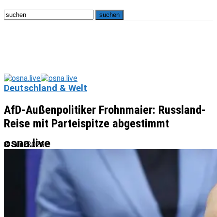
Deutschland & Welt
AfD-Außenpolitiker Frohnmaier: Russland-
Reise mit Parteispitze abgestimmt
osna.live
8. Juni 2026