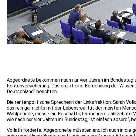
Abgeordnete bekommen nach nur vier Jahren im Bundestag so 
Rentenversicherung. Das ergibt eine Berechnung der Wissens
Deutschland“ berichten.
Die rentenpolitische Sprecherin der Linksfraktion, Sarah V
das rein gar nichts mit der Lebensrealität der meisten Men
Wahlperiode, müsse ein Beschäftigter mehrere Jahrzehnte Vol
wie nach nur vier Jahren im Bundestag, ist einfach absurd“, be
Vollath forderte, Abgeordnete müssten endlich auch in die 
hohe monatliche Bezüge und auch eine großzügige Altersents