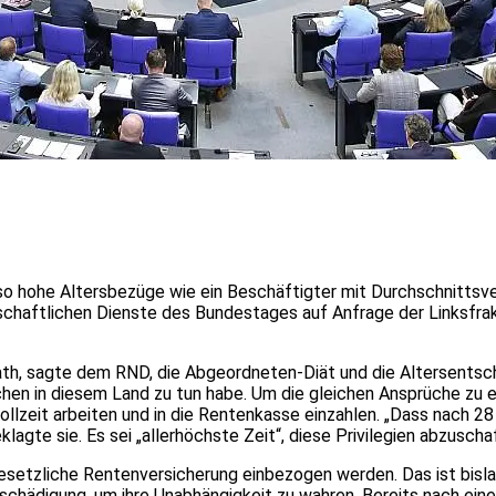
hohe Altersbezüge wie ein Beschäftigter mit Durchschnittsverd
chaftlichen Dienste des Bundestages auf Anfrage der Linksfrak
ollath, sagte dem RND, die Abgeordneten-Diät und die Altersent
schen in diesem Land zu tun habe. Um die gleichen Ansprüche zu 
lzeit arbeiten und in die Rentenkasse einzahlen. „Dass nach 28
klagte sie. Es sei „allerhöchste Zeit“, diese Privilegien abzuscha
gesetzliche Rentenversicherung einbezogen werden. Das ist bisl
chädigung, um ihre Unabhängigkeit zu wahren. Bereits nach ein