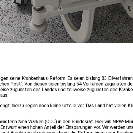
egen seine Krankenhaus-Reform. Es seien bislang 83 Eilverfahr
chen Post“. Von diesen seien bislang 54 Verfahren zugunsten d
lweise zugunsten des Landes und teilweise zugunsten des Kranke
aus.
t, hierzu liegen noch keine Urteile vor. Das Land hat vielen Kl
terin Nina Warken (CDU) in den Bundesrat. Hier will NRW-Minis
r Entwurf einen hohen Anteil der Einsparungen vor. Wir werden un
 und Bürokratie abzubauen, damit die Reform nicht über Kranke