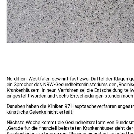
Nordrhein-Westfalen gewinnt fast zwei Drittel der Klagen g
ein Sprecher des NRW-Gesundheitsministeriums der „Rheinis
Krankenhäusern. In neun Verfahren sei die Entscheidung tei
eingestellt worden und sechs Entscheidungen stünden noch 
Daneben haben die Kliniken 97 Hauptsacheverfahren angestreng
künstliche Gelenke nicht erteilt.
Nächste Woche kommt die Gesundheitsreform von Bundesminis
„Gerade für die finanziell belasteten Krankenhäuser sieht de
Krankenhäuser zu begrenzen, Planungssicherheit zu schaffen