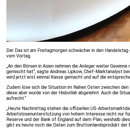
Der Dax ist am Freitagmorgen schwächer in den Handelstag g
vom Vortag.
„An den Börsen in Asien nehmen die Anleger weiter Gewinn
gemischt hat“, sagte Andreas Lipkow, Chef-Marktanalyst bei 
wird jetzt erst einmal Kasse gemacht und auf die entsprech
Zudem löse sich die Situation im Nahen Osten zwischen den U
diese aber wurde von der Hisbollah abgelehnt. Auch die Situat
aufrecht.“
„Heute Nachmittag stehen die offiziellen US-Arbeitsmarktd
Arbeitslosenunterstützung von hohem Interesse nicht nur fü
Reserve und der Bank of England auf dem Plan, weshalb diese
gibt es heute noch die Daten zum Bruttoinlandsprodukt der 