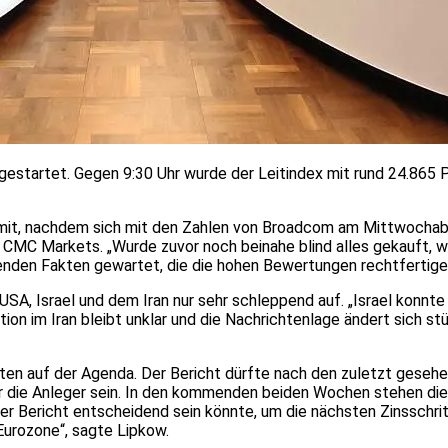
estartet. Gegen 9:30 Uhr wurde der Leitindex mit rund 24.865 
e mit, nachdem sich mit den Zahlen von Broadcom am Mittwocha
CMC Markets. „Wurde zuvor noch beinahe blind alles gekauft, was
enden Fakten gewartet, die die hohen Bewertungen rechtfertige
SA, Israel und dem Iran nur sehr schleppend auf. „Israel konnte
ion im Iran bleibt unklar und die Nachrichtenlage ändert sich st
aten auf der Agenda. Der Bericht dürfte nach den zuletzt gese
r die Anleger sein. In den kommenden beiden Wochen stehen die
r Bericht entscheidend sein könnte, um die nächsten Zinsschrit
Eurozone“, sagte Lipkow.