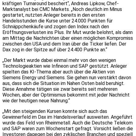
kräftigen Turnaround beschert“, Andreas Lipkow, Chef-
Marktanalyst bei CMC Markets. „Noch deutlich im Minus
gestartet, nutzten Anleger bereits in den ersten
Handelsstunden die Kurse unter 24.000 Punkten für
Schnäppchenkäufe und zogen den Index nach den
Eröffnungsverlusten ins Plus. Ihr Mut wurde belohnt, als dann
am Mittag die Nachrichten über einen möglichen Kompromiss
zwischen den USA und dem Iran über die Ticker liefen. Der
Dax zog in der Spitze auf über 24.400 Punkte an.“
„Der Markt wurde dabei einmal mehr von den wenigen
Technologieaktien wie Infineon und SAP gestützt. Anleger
spielten das KI-Thema aber auch über die Aktien von
Siemens Energy und Siemens. Sie gehen nun verstärkt davon
aus, dass sich die Situation im Nahen Osten bald beruhigt.
Diese Annahme tätigen sie zwar bereits seit mehreren
Wochen, aber der Optimismus bekommt mit jeder Nachricht
wie der heutigen neue Nahrung.“
„Mit den steigenden Kursen konnte sich auch das
Gewinnerfeld im Dax im Handelsverlauf ausweiten. Angeführt
wurde das Feld von Rheinmetall. Auch die Deutsche Telekom
und SAP waren zum Wochenstart gefragt. Vorsicht ließen die
Investoren dagegen bei den zyklischen Branchen und speziell