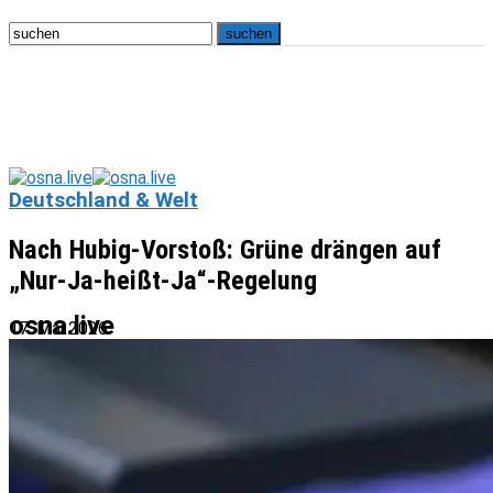
Deutschland & Welt
Nach Hubig-Vorstoß: Grüne drängen auf
„Nur-Ja-heißt-Ja“-Regelung
osna.live
17. Mai 2026