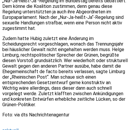
„Nur-Ja-heißt-Ja“-Regelung im Bundestag bereits debattiert.
Dem könne die Koalition zustimmen, denn genau diese
Regelung unterstützten ja auch ihre Abgeordneten im
Europaparlament. Nach der „Nur-Ja-heißt-Ja“-Regelung sind
sexuelle Handlungen strafbar, wenn eine Person nicht aktiv
zugestimmt hat.
Zudem hatte Hubig zuletzt eine Änderung im
Scheidungsrecht vorgeschlagen, wonach das Trennungsjahr
bei häuslicher Gewalt nicht eingehalten werden muss. Helge
Limburg, rechtspolitischer Sprecher der Grünen, begrüßte
diesen Vorstoß grundsätzlich. Wer wiederholt oder strukturell
Gewalt gegen den anderen Partner ausübe, habe damit die
Ehegemeinschaft de facto bereits verlassen, sagte Limburg
der „Rheinischen Post“. Man schaue sich einen
entsprechenden Gesetzentwurf gerne konstruktiv an.
Wichtig wäre allerdings, dass dieser dann auch schnell
vorgelegt werde. Zuletzt klafften zwischen Ankündigungen
und konkreten Entwürfen erhebliche zeitliche Lücken, so der
Grünen-Politiker.
Foto: via dts Nachrichtenagentur