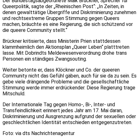
Der Bundestagsabgeordnete Maik Brückner, Sprecher für
Queerpolitik, sagte der „Rheinischen Post“: „In Zeiten, in
denen gewalttätige Übergriffe und Diskriminierung zunehmen
und rechtsextreme Gruppen Stimmung gegen Queers
machen, bräuchte es eine Regierung, die sich schützend vor
die queere Community stellt.“
Brückner kritisierte, dass Ministerin Prien stattdessen
klammheimlich den Aktionsplan „Queer Leben“ platttreten
lasse. Mit Dobrindts Meldewesenverordnung drohe trans
Personen ein ständiges Zwangsouting.
Weiter betonte er, dass Klöckner und Co. der queeren
Community nicht das Gefühl gäben, auch für sie da zu sein. Es
gebe viele drängende Probleme und die gesellschaftliche
Stimmung werde immer erdrückender. Diese Regierung trage
Mitschuld.
Der Internationale Tag gegen Homo-, Bi-, Inter- und
Transfeindlichkeit erinnert jedes Jahr am 17. Mai daran,
Diskriminierung und Ausgrenzung aufgrund der sexuellen oder
geschlechtlichen Identität entschieden entgegenzutreten.
Foto: via dts Nachrichtenagentur