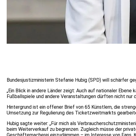
Bundesjustizministerin Stefanie Hubig (SPD) will schärfer 
„Ein Blick in andere Länder zeigt: Auch auf nationaler Ebene 
Fußballspiele und andere Veranstaltungen dürften nicht nur 
Hintergrund ist ein offener Brief von 65 Künstlern, die stre
Umsetzung zur Regulierung des Ticketzweitmarkts gearbeit
Hubig sagte weiter: „Für mich als Verbraucherschutzministeri
beim Weiterverkauf zu begrenzen. Zugleich müsse der privat
Geschäftemacherei einzudämmen – im Interesse von Fans, Kün