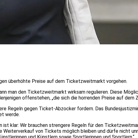
gegen überhöhte Preise auf dem Ticketzweitmarkt vorgehen.
kann man den Ticketzweitmarkt wirksam regulieren. Diese Möglichk
denjenigen offenstehen, „die sich die horrenden Preise auf dem 
ngere Regeln gegen Ticket-Abzocker fordern. Das Bundesjustizmini
et werde.
n ist klar: Wir brauchen strengere Regeln für den Ticketzweitmar
e Weiterverkauf von Tickets möglich bleiben und dürfe nicht un
stlerinnen und Künstlern sowie Sportlerinnen und Sportlern.“