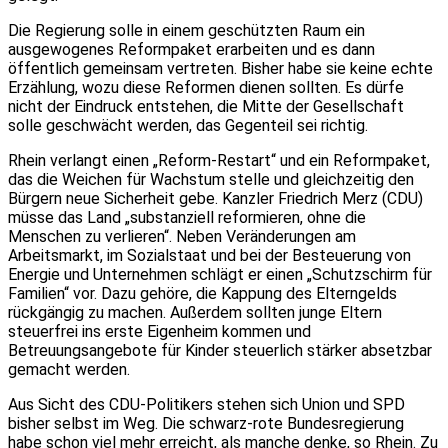
Die Regierung solle in einem geschützten Raum ein
ausgewogenes Reformpaket erarbeiten und es dann
öffentlich gemeinsam vertreten. Bisher habe sie keine echte
Erzählung, wozu diese Reformen dienen sollten. Es dürfe
nicht der Eindruck entstehen, die Mitte der Gesellschaft
solle geschwächt werden, das Gegenteil sei richtig.
Rhein verlangt einen „Reform-Restart“ und ein Reformpaket,
das die Weichen für Wachstum stelle und gleichzeitig den
Bürgern neue Sicherheit gebe. Kanzler Friedrich Merz (CDU)
müsse das Land „substanziell reformieren, ohne die
Menschen zu verlieren“. Neben Veränderungen am
Arbeitsmarkt, im Sozialstaat und bei der Besteuerung von
Energie und Unternehmen schlägt er einen „Schutzschirm für
Familien“ vor. Dazu gehöre, die Kappung des Elterngelds
rückgängig zu machen. Außerdem sollten junge Eltern
steuerfrei ins erste Eigenheim kommen und
Betreuungsangebote für Kinder steuerlich stärker absetzbar
gemacht werden.
Aus Sicht des CDU-Politikers stehen sich Union und SPD
bisher selbst im Weg. Die schwarz-rote Bundesregierung
habe schon viel mehr erreicht, als manche denke, so Rhein. Zu