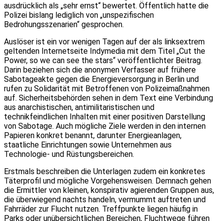
ausdrücklich als „sehr ernst“ bewertet. Öffentlich hatte die
Polizei bislang lediglich von „unspezifischen
Bedrohungsszenarien“ gesprochen.
Auslöser ist ein vor wenigen Tagen auf der als linksextrem
geltenden Internetseite Indymedia mit dem Titel „Cut the
Power, so we can see the stars“ veröffentlichter Beitrag.
Darin beziehen sich die anonymen Verfasser auf frühere
Sabotageakte gegen die Energieversorgung in Berlin und
rufen zu Solidarität mit Betroffenen von Polizeimaßnahmen
auf. Sicherheitsbehörden sehen in dem Text eine Verbindung
aus anarchistischen, antimilitaristischen und
technikfeindlichen Inhalten mit einer positiven Darstellung
von Sabotage. Auch mögliche Ziele werden in den internen
Papieren konkret benannt, darunter Energieanlagen,
staatliche Einrichtungen sowie Unternehmen aus
Technologie- und Rüstungsbereichen.
Erstmals beschreiben die Unterlagen zudem ein konkretes
Täterprofil und mögliche Vorgehensweisen. Demnach gehen
die Ermittler von kleinen, konspirativ agierenden Gruppen aus,
die überwiegend nachts handeln, vermummt auftreten und
Fahrräder zur Flucht nutzen. Treffpunkte liegen häufig in
Parks oder unübersichtlichen Bereichen, Fluchtwege führen