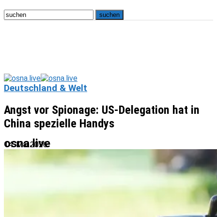
Deutschland & Welt
Angst vor Spionage: US-Delegation hat in
China spezielle Handys
osna.live
14. Mai 2026