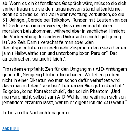
ab. Wenn es ein öffentliches Gespräch wäre, müsste sie sich
vorher fragen, ob sie dem angemessen standhalten könne,
denn so etwas sei mit viel Verantwortung verbunden, so die
51-Jährige. „Gerade bei Talkshow-Runden mit Leuten von der
AfD erlebe ich immer wieder, dass man versucht, ihnen
moralisch beizukommen, während aber in sachlicher Hinsicht
die Vorbereitung der anderen Diskutanten nicht gut genug
ist“, so Zeh. Damit verschaffe man aber „den
Rechtspopulisten nur noch mehr Zuspruch, denn sie arbeiten
ja mit Halbwahrheiten und unterkomplexen Parolen“. Das
aufzubrechen, sei „nicht leicht“.
Trotzdem empfiehlt Zeh für den Umgang mit AfD-Anhängern
generell: „Neugierig bleiben, hinschauen. Wir leben ja eben
nicht in einer Diktatur, wo man schon dafür verhaftet wird,
dass man mit den `falschen` Leuten ein Bier getrunken hat.“
Es gebe „keine Kontaktschuld“, das sei ein Phantom. „Und
man wird nicht selbst zum AfD-Wähler, nur weil man sich von
jemandem erzählen lässt, warum er eigentlich die AfD wählt.“
Foto: via dts Nachrichtenagentur
aaktuell