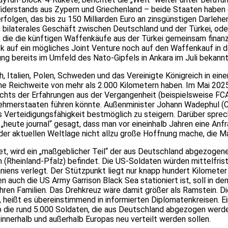
derstands aus Zypern und Griechenland – beide Staaten haben e
lgen, das bis zu 150 Milliarden Euro an zinsgünstigen Darlehen 
n bilaterales Geschäft zwischen Deutschland und der Türkei, ode
n, die die künftigen Waffenkäufe aus der Türkei gemeinsam finan
ck auf ein mögliches Joint Venture noch auf den Waffenkauf in d
ng bereits im Umfeld des Nato-Gipfels in Ankara im Juli bekan
 Italien, Polen, Schweden und das Vereinigte Königreich in eine
e Reichweite von mehr als 2.000 Kilometern haben. Im Mai 2025 
chts der Erfahrungen aus der Vergangenheit (beispielsweise FC
nehmerstaaten führen könnte. Außenminister Johann Wadephul 
Verteidigungsfähigkeit bestmöglich zu steigern. Darüber spreche
m „heute journal“ gesagt, dass man vor eineinhalb Jahren eine A
s der aktuellen Weltlage nicht allzu große Hoffnung mache, die 
tet, wird ein „maßgeblicher Teil“ der aus Deutschland abgezoge
 (Rheinland-Pfalz) befindet. Die US-Soldaten würden mittelfris
ens verlegt. Der Stützpunkt liegt nur knapp hundert Kilometer 
 auch die US Army Garrison Black Sea stationiert ist, soll in
ren Familien. Das Drehkreuz wäre damit größer als Ramstein. 
, heißt es übereinstimmend in informierten Diplomatenkreisen. 
ob die rund 5.000 Soldaten, die aus Deutschland abgezogen werde
innerhalb und außerhalb Europas neu verteilt werden sollen.