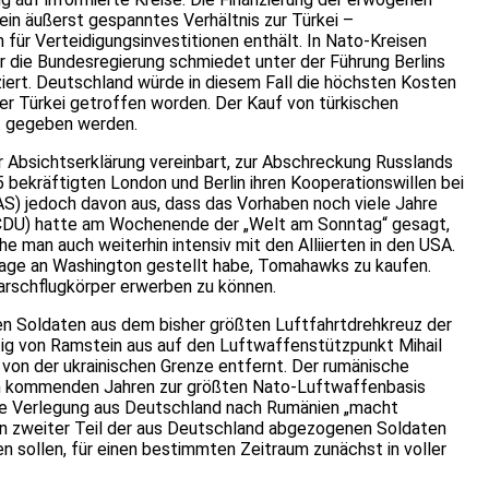
in äußerst gespanntes Verhältnis zur Türkei –
für Verteidigungsinvestitionen enthält. In Nato-Kreisen
r die Bundesregierung schmiedet unter der Führung Berlins
ziert. Deutschland würde in diesem Fall die höchsten Kosten
er Türkei getroffen worden. Der Kauf von türkischen
nt gegeben werden.
r Absichtserklärung vereinbart, zur Abschreckung Russlands
bekräftigten London und Berlin ihren Kooperationswillen bei
AS) jedoch davon aus, dass das Vorhaben noch viele Jahre
(CDU) hatte am Wochenende der „Welt am Sonntag“ gesagt,
 man auch weiterhin intensiv mit den Alliierten in den USA.
nfrage an Washington gestellt habe, Tomahawks zu kaufen.
Marschflugkörper erwerben zu können.
nen Soldaten aus dem bisher größten Luftfahrtdrehkreuz der
tig von Ramstein aus auf den Luftwaffenstützpunkt Mihail
von der ukrainischen Grenze entfernt. Der rumänische
 den kommenden Jahren zur größten Nato-Luftwaffenbasis
Die Verlegung aus Deutschland nach Rumänien „macht
Ein zweiter Teil der aus Deutschland abgezogenen Soldaten
n sollen, für einen bestimmten Zeitraum zunächst in voller