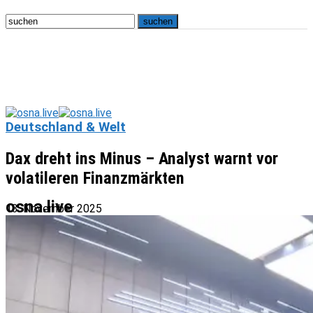
Deutschland & Welt
Dax dreht ins Minus – Analyst warnt vor
volatileren Finanzmärkten
osna.live
13. November 2025