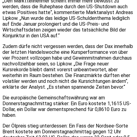
„Den Marktteilnehmer scheint immer mehr bewusst zu
werden, dass die Ruhephase durch den US-Shutdown auch
etwas Positives hatte“, kommentierte Marktanalyst Andreas
Lipkow. „Nun wurde das leidige US-Schuldenthema lediglich
auf Ende Januar prolongiert und die US-Preis- und
Wirtschaftsdaten zeigen wieder das tatsächliche Bild der
Konjunktur in den USA auf.“
Zudem dürfe nicht vergessen werden, dass der Dax innerhalb
der letzten Handelswoche eine Kursperformance von über
vier Prozent vollzogen habe und Gewinnmitnahmen durchaus
nachvollziehbar seien, so Lipkow. „Die Frage neuer
Kursrekorde bleibt damit vorerst unbeantwortet, aber
weiterhin im Raum bestehen. Die Finanzmärkte dürften eher
volatiler werden und noch nicht die Kursrichtungen ändern“,
erklärte der Analyst. „Es stehen spannende Zeiten bevor.“
Die europäische Gemeinschaftswährung war am
Donnerstagnachmittag stärker: Ein Euro kostete 1,1615 US-
Dollar, ein Dollar war dementsprechend für 0,8610 Euro zu
haben.
Der Ölpreis stieg unterdessen: Ein Fass der Nordsee-Sorte
Brent kostete am Donnerstagnachmittag gegen 12 Uhr