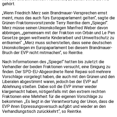
gehört.
„Wenn Friedrich Merz sein Brandmauer-Versprechen ernst
meint, muss das auch fürs Europaparlament gelten“, sagte die
Grünen-Fraktionsvorsitzende Terry Reintke dem „Spiegel“.
Merz müsse seinen Unionskollegen Manfred Weber davon
abbringen, „gemeinsam mit der Fraktion von Orbán und Le Pen
Gesetze gegen weltweite Kinderarbeit und Umweltschutz zu
entkernen“. „Merz muss sicherstellen, dass seine deutschen
Unionskollegen im Europaparlament bei diesem Brandmauer-
Bruch der EVP nicht mitmachen“, so Reintke.
Nach Informationen des „Spiegel“ hatten bis zuletzt die
Verhandler der beiden Fraktionen versucht, eine Einigung zu
finden. Der SPD-EU-Abgeordnete René Repasi soll mehrere
Vorschläge vorgelegt haben, die auch mit den Grünen und den
Liberalen abgestimmt waren, jedoch bei der EVP auf
Ablehnung stießen. Dabei soll die EVP immer wieder
klargemacht haben, nötigenfalls mit den extrem rechten
Fraktionen eine Mehrheit für die eigenen Vorschläge zu
bekommen. „Es liegt in der Verantwortung der Union, dass die
EVP ihren Erpressungsversuch aufgibt und wieder an den
Verhandlungstisch zurückkehrt“, so Reintke.