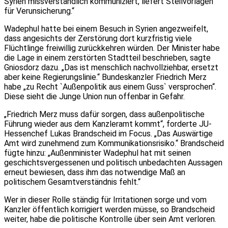
Syrien missverständlich kommuniziert, liefert Steilvorlagen
für Verunsicherung.“
Wadephul hatte bei einem Besuch in Syrien angezweifelt,
dass angesichts der Zerstörung dort kurzfristig viele
Flüchtlinge freiwillig zurückkehren würden. Der Minister habe
die Lage in einem zerstörten Stadtteil beschrieben, sagte
Gniosdorz dazu. „Das ist menschlich nachvollziehbar, ersetzt
aber keine Regierungslinie.“ Bundeskanzler Friedrich Merz
habe „zu Recht `Außenpolitik aus einem Guss` versprochen“.
Diese sieht die Junge Union nun offenbar in Gefahr.
„Friedrich Merz muss dafür sorgen, dass außenpolitische
Führung wieder aus dem Kanzleramt kommt“, forderte JU-
Hessenchef Lukas Brandscheid im Focus. „Das Auswärtige
Amt wird zunehmend zum Kommunikationsrisiko.“ Brandscheid
fügte hinzu: „Außenminister Wadephul hat mit seinen
geschichtsvergessenen und politisch unbedachten Aussagen
erneut bewiesen, dass ihm das notwendige Maß an
politischem Gesamtverständnis fehlt.“
Wer in dieser Rolle ständig für Irritationen sorge und vom
Kanzler öffentlich korrigiert werden müsse, so Brandscheid
weiter, habe die politische Kontrolle über sein Amt verloren.