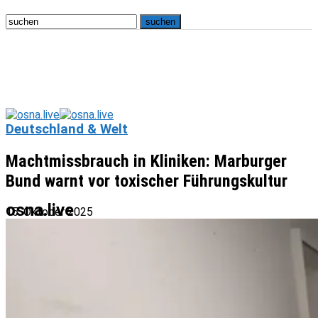
Deutschland & Welt
Machtmissbrauch in Kliniken: Marburger
Bund warnt vor toxischer Führungskultur
osna.live
15. Oktober 2025