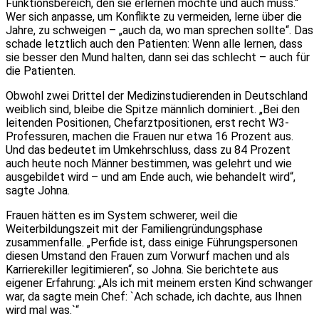
Funktionsbereich, den sie erlernen möchte und auch muss.“
Wer sich anpasse, um Konflikte zu vermeiden, lerne über die
Jahre, zu schweigen – „auch da, wo man sprechen sollte“. Das
schade letztlich auch den Patienten: Wenn alle lernen, dass
sie besser den Mund halten, dann sei das schlecht – auch für
die Patienten.
Obwohl zwei Drittel der Medizinstudierenden in Deutschland
weiblich sind, bleibe die Spitze männlich dominiert. „Bei den
leitenden Positionen, Chefarztpositionen, erst recht W3-
Professuren, machen die Frauen nur etwa 16 Prozent aus.
Und das bedeutet im Umkehrschluss, dass zu 84 Prozent
auch heute noch Männer bestimmen, was gelehrt und wie
ausgebildet wird – und am Ende auch, wie behandelt wird“,
sagte Johna.
Frauen hätten es im System schwerer, weil die
Weiterbildungszeit mit der Familiengründungsphase
zusammenfalle. „Perfide ist, dass einige Führungspersonen
diesen Umstand den Frauen zum Vorwurf machen und als
Karrierekiller legitimieren“, so Johna. Sie berichtete aus
eigener Erfahrung: „Als ich mit meinem ersten Kind schwanger
war, da sagte mein Chef: `Ach schade, ich dachte, aus Ihnen
wird mal was.`“