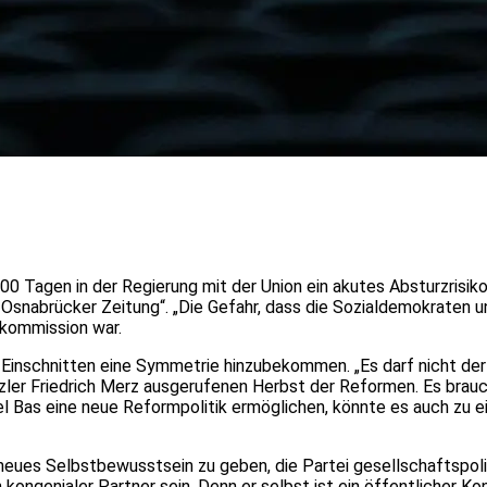
0 Tagen in der Regierung mit der Union ein akutes Absturzrisiko
snabrücker Zeitung“. „Die Gefahr, dass die Sozialdemokraten unt
ekommission war.
Einschnitten eine Symmetrie hinzubekommen. „Es darf nicht de
zler Friedrich Merz ausgerufenen Herbst der Reformen. Es brauche 
el Bas eine neue Reformpolitik ermöglichen, könnte es auch zu e
neues Selbstbewusstsein zu geben, die Partei gesellschaftspoli
kongenialer Partner sein. Denn er selbst ist ein öffentlicher Konf