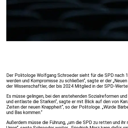
Der Politologe Wolfgang Schroeder sieht für die SPD nach 10
werden und Kompromisse zu schließen“, sagte er der „Neuen O
der Wissenschaftler, der bis 2024 Mitglied in der SPD-Wert
Es müsse gelingen, bei den anstehenden Sozialreformen und 
und entlaste die Starken“, sagte er mit Blick auf den von Kan
Zeiten der neuen Knappheit“, so der Politologe. „Würde Bärb
und Bas kommen.“
Außerdem müsse die Führung, „um die SPD zu retten und ihr 
Union“, sagte Schroeder weiter. „Friedrich Merz kann dafür ein 