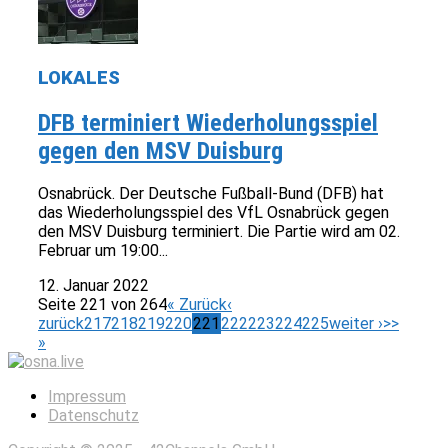
LOKALES
DFB terminiert Wiederholungsspiel
gegen den MSV Duisburg
Osnabrück. Der Deutsche Fußball-Bund (DFB) hat
das Wiederholungsspiel des VfL Osnabrück gegen
den MSV Duisburg terminiert. Die Partie wird am 02.
Februar um 19:00...
12. Januar 2022
Seite 221 von 264
« Zurück
‹
zurück
217
218
219
220
221
222
223
224
225
weiter ›
>>
»
Impressum
Datenschutz