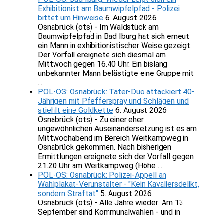
Exhibitionist am Baumwipfelpfad - Polizei
bittet um Hinweise
6. August 2026
Osnabrück (ots) - Im Waldstück am
Baumwipfelpfad in Bad Iburg hat sich erneut
ein Mann in exhibitionistischer Weise gezeigt.
Der Vorfall ereignete sich diesmal am
Mittwoch gegen 16.40 Uhr. Ein bislang
unbekannter Mann belästigte eine Gruppe mit
...
POL-OS: Osnabrück: Täter-Duo attackiert 40-
Jährigen mit Pfefferspray und Schlägen und
stiehlt eine Goldkette
6. August 2026
Osnabrück (ots) - Zu einer eher
ungewöhnlichen Auseinandersetzung ist es am
Mittwochabend im Bereich Weitkampweg in
Osnabrück gekommen. Nach bisherigen
Ermittlungen ereignete sich der Vorfall gegen
21.20 Uhr am Weitkampweg (Höhe ...
POL-OS: Osnabrück: Polizei-Appell an
Wahlplakat-Verunstalter - "Kein Kavaliersdelikt,
sondern Straftat"
5. August 2026
Osnabrück (ots) - Alle Jahre wieder: Am 13.
September sind Kommunalwahlen - und in