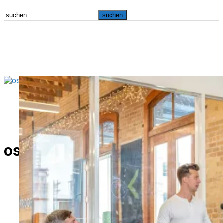
osna.live