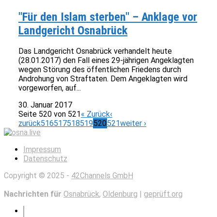
"Für den Islam sterben" – Anklage vor
Landgericht Osnabrück
Das Landgericht Osnabrück verhandelt heute
(28.01.2017) den Fall eines 29-jährigen Angeklagten
wegen Störung des öffentlichen Friedens durch
Androhung von Straftaten. Dem Angeklagten wird
vorgeworfen, auf...
30. Januar 2017
Seite 520 von 521
« Zurück
‹
zurück
516
517
518
519
520
521
weiter ›
Impressum
Datenschutz
Copyright © 2025 -
42Channels GmbH
Nachrichten für
Osnabrück
,
Oldenburg
|
geprüft.org