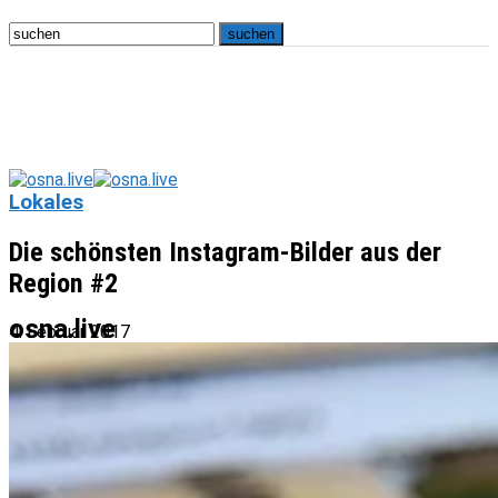
Lokales
Die schönsten Instagram-Bilder aus der
Region #2
osna.live
4. Februar 2017