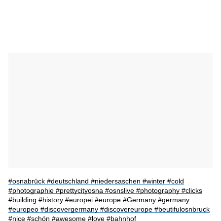
#osnabrück #deutschland #niedersaschen #winter #cold
#photographie #prettycityosna #osnslive #photography #clicks
#building #history #europei #europe #Germany #germany
#europeo #discovergermany #discovereurope #beutifulosnbruck
#nice #schön #awesome #love #bahnhof