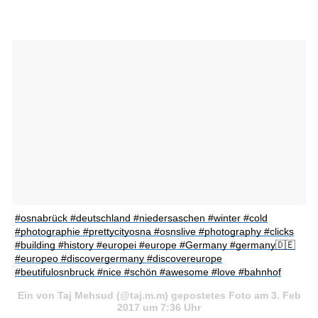
#osnabrück #deutschland #niedersaschen #winter #cold
#photographie #prettycityosna #osnslive #photography #clicks
#building #history #europei #europe #Germany #germany🇩🇪
#europeo #discovergermany #discovereurope
#beutifulosnbruck #nice #schön #awesome #love #bahnhof
Ein von Taj Mehsud (@taj.m.m) gepostetes Foto am 3. Feb
2017 um 7:36 Uhr