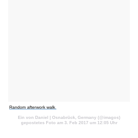
Random afterwork walk.
Ein von Daniel | Osnabrück, Germany (@imagos)
gepostetes Foto am 3. Feb 2017 um 12:05 Uhr