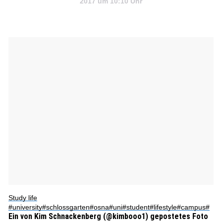
2017 um 10:10 Uhr
Study life
#university#schlossgarten#osna#uni#student#lifestyle#campus#
Ein von Kim Schnackenberg (@kimbooo1) gepostetes Foto