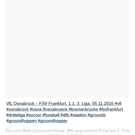
VfL Osnabrück – FSV Frankfurt, 1:1, 3. Liga, 05.11.2016 #vfl
#osnabrück #osna #osnabrueck #bremerbrücke #fsvfrankfurt
#dritteliga #soccer #fussball #dfb #stadion #grounds
#groundhoppen #groundhopper
Ein von Matt (@soccerstamp_86) gepostetes Foto am 1. Feb