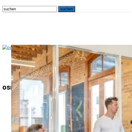
osna.live