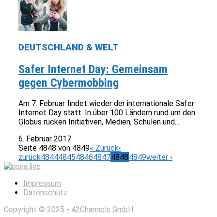
DEUTSCHLAND & WELT
Safer Internet Day: Gemeinsam
gegen Cybermobbing
Am 7. Februar findet wieder der internationale Safer
Internet Day statt. In über 100 Ländern rund um den
Globus rücken Initiativen, Medien, Schulen und...
6. Februar 2017
Seite 4848 von 4849
« Zurück
‹
zurück
4844
4845
4846
4847
4848
4849
weiter ›
Impressum
Datenschutz
Copyright © 2025 -
42Channels GmbH